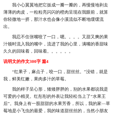
我小心翼翼地把它扳成一瓣一瓣的，再慢慢地剥去
薄薄的肉皮，一粒粒亮闪闪的橙肉呈现在我眼前，就算
你轻微地一挤，那汁水也会像小溪流似不断地缓缓流
出。
我忍不住张嘴咬了一口，嗯。。。。又甜又爽的果
汁顿时流入我的嘴中，流进了我的心里，满嘴的香甜味
久久的回味着，回味着。。。。。。
说明文的作文300字 篇4
“红果子，麻点子，咬一口，甜丝丝。”没错，就是
我，鲜美红嫩，果肉多汁的草莓。
我的样子呈心形，矮矮胖胖的，别的水果都说我是
可爱的小精灵。红彤彤的外表让我轻松当上了“水果王
后”。我身上有一股甜甜的水果芳香，所以，我的家—草
莓地是小飞虫的最爱，我的味道甜丝丝的，当然小朋友