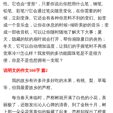
性。它也会“变形”，只要你说出你想用什么笔，钢笔、
铅笔、彩笔??它会通过笔尖随意变化，在你需要的时
候，立刻变身。它还会有各种你意料不到的变幻。如变
成一个音乐盒，让你在休息的时候>倾听美妙的音乐；变
成一部收音机，可以让你随时随地了解天下大事；夏
天，隐藏的软的扇叶就会打开，帮你扇除夏日的炎热；
冬天，它可以自动增加温度，让我们的手握笔时不再感
觉寒冷??怎么样？我发明的多功能圆珠笔是不是很方
便，你是不是也想拥有一支呢？
说明文的作文300字 篇2
我的故乡有许多许多好吃的水果，有桃、梨、草莓
等，但我最爱故乡的芦柑。
每当春天来临时，芦柑树就开满了白色的小花，美
丽极了，还散发出沁人心脾的清香。到了金秋十月，树
上那一朵朵花害羞似的躲藏了起来，芦柑却探出了橙黄