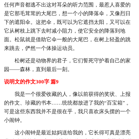
任何声音都逃不出这对耳朵的听力范围，最惹人喜爱的
是它那毛茸茸的大尾巴，想一个小的降落伞，又像烈日
下的遮阳伞。这把伞，既可以为它遮挡太阳，又可以在
它从树枝上跳下去时减小阻力，使它安全的降落到地
面。松鼠就是借助它伞一般的大尾巴，在树上轻盈的跳
来跳去，俨然一个体操运动员。
松树还是动物界的君子，它们誓死守护着自己的家
园——森林，直到最后一刻。
说明文的作文300字 篇9
我是一个很爱收藏的人，像以前获得的奖状、上报
的作文、珍藏的书本……统统都放进了我的“百宝箱” 。
可是这些东西我并不是很在乎，我只喜欢床头摆的一个
小闹钟。
这小闹钟是最近姑妈送给我的，它长得可真是漂亮