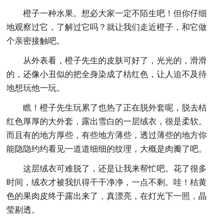
橙子一种水果。想必大家一定不陌生吧！但你仔细
地观察过它，了解过它吗？就让我们走近橙子，和它做
个亲密接触吧。
从外表看，橙子先生的皮肤可好了，光光的，滑滑
的，还像小丑似的把全身染成了桔红色，让人迫不及待
地想玩他一玩。
瞧！橙子先生玩累了也热了正在脱外套呢，脱去桔
红色厚厚的大外套，露出雪白的一层绒衣，很是柔软。
而且有的地方厚些，有些地方薄些，透过薄些的地方你
能隐隐约约看见一道道细细的纹理，大概是肉瓣了吧。
这层绒衣可难脱了，还是让我来帮忙吧。花了很多
时间，绒衣才被我扒得干干净净，一点不剩。哇！桔黄
色的果肉皮终于露出来了，真漂亮，在灯光下一照，晶
莹剔透。