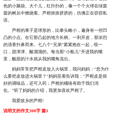
色的小脑袋。大个儿，红扑扑的，像一个个火球在绿茵
茵的树丛中燃烧着。芦柑挨挨挤挤的，仿佛正在窃窃私
语。
芦柑的果子是球形的，比拳头略小，遍身有一些凹
凸的小点。在它那凸起的地方长柄。一剥开皮，那浓烈
的清香扑鼻而来。七八个“兄弟”紧紧抱在一起，咬一
口，甜津津、酸溜溜的。每当那“小船儿”开进我的嘴
里，酸甜的汁水就从我的嘴角流出。
妈妈常常把芦柑皮放入火锅里，我问妈妈：“您为什
么要把皮放进火锅里？”妈妈笑着告诉我：“芦柑皮是很
好的调味品，还可入药；芦柑的橘络有助于我们消
化。”听了妈妈的介绍，我更加喜欢芦柑了。
我爱故乡的芦柑!
说明文的作文300字 篇3