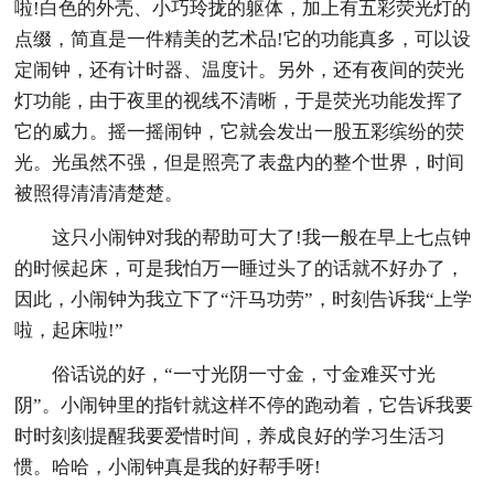
啦!白色的外壳、小巧玲拢的躯体，加上有五彩荧光灯的
点缀，简直是一件精美的艺术品!它的功能真多，可以设
定闹钟，还有计时器、温度计。另外，还有夜间的荧光
灯功能，由于夜里的视线不清晰，于是荧光功能发挥了
它的威力。摇一摇闹钟，它就会发出一股五彩缤纷的荧
光。光虽然不强，但是照亮了表盘内的整个世界，时间
被照得清清清楚楚。
这只小闹钟对我的帮助可大了!我一般在早上七点钟
的时候起床，可是我怕万一睡过头了的话就不好办了，
因此，小闹钟为我立下了“汗马功劳”，时刻告诉我“上学
啦，起床啦!”
俗话说的好，“一寸光阴一寸金，寸金难买寸光
阴”。小闹钟里的指针就这样不停的跑动着，它告诉我要
时时刻刻提醒我要爱惜时间，养成良好的学习生活习
惯。哈哈，小闹钟真是我的好帮手呀!