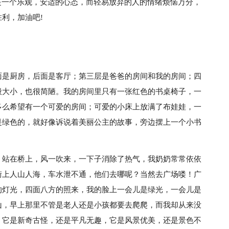
是一个乐观，安适的心态，而轻易放弃的人的情绪烦恼万分，
利，加油吧!
面是厨房，后面是客厅；第三层是爸爸的房间和我的房间；四
般大小，也很简陋。我的房间里只有一张红色的书桌椅子，一
多么希望有一个可爱的房间；可爱的小床上放满了布娃娃，一
是绿色的，就好像诉说着美丽公主的故事，旁边摆上一个小书
，站在桥上，风一吹来，一下子消除了热气，我奶奶常常依依
街上人山人海，车水泄不通，他们去哪呢？当然去广场喽！广
的灯光，四面八方的照来，我的脸上一会儿是绿光，一会儿是
山，早上那里不管是老人还是小孩都要去爬爬，而我却从来没
？它是新奇古怪，还是平凡无趣，它是风景优美，还是景色不