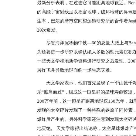
最新分析表明，在过去它可能距离地球很近。Bení
的高能宇宙射线足以损害地球，破坏地球的臭氧
生率，巴尔的摩市空间望远镜研究所的合作者Jesús M
20次爆发。
尽管海洋沉积物中铁—60的总量大致上与Benít
为还要进一步研究以确认绝大多数的铁元素沉积在
一些天文学和地质学资料进行研究之后发现，20
层炸飞并导致地球面临一场生态灾难。
天文学家表示，他们首先发现了一个由数千
系“擦肩而过”，组成这一恒星群的星球寿命较短
200万年前，这一恒星群距离地球仅130光年，
发现的太空碎片发现了一种特殊的铁原子同位素
爆炸后产生的。另外科学家还注意到发现太空碎片
地灭绝。 天文学家得出结论称，太空星球爆炸产