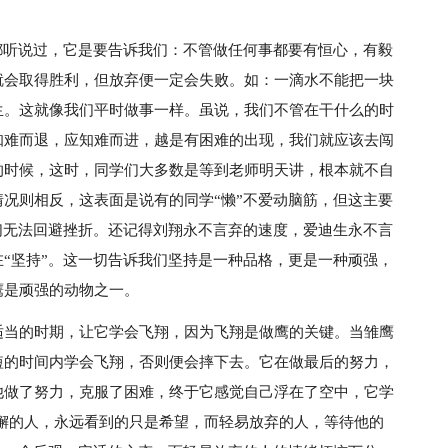
都听说过，它是要告诉我们：不管做任何事都要有恒心，有毅
就会取得胜利，但放弃便一定会失败。如：一滴水不能把一块
生。这就像我们平时做事一样。虽说，我们不管在干什么的时
知难而退，应知难而进，越是有困难的出现，我们就应该去闯
的时候，这时，同学们大多数是等到老师明天讲，根本就不自
况则相反，这表面是说有的同学“懒”不爱动脑筋，但这主要
们无法回避挫折。还记得刘翔永不言弃的速度，爱迪生永不言
“坚持”。这一切告诉我们坚持是一种品格，更是一种顽强，
鹰是顽强的动物之一。
适当的时期，让它学会飞翔，因为飞翔是做鹰的关键。当雏鹰
短的时间内学会飞翔，否则便会摔下去。它在做最后的努力，
他做了努力，克服了困难，终于它感觉自己浮在了空中，它学
懈的人，永远看到的只是希望，而轻易放弃的人，等待他的