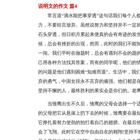
说明文的作文 篇4
常言道“滴水能把事穿透”这句话我们每个人
力，不要轻言放弃。虽然说努力和坚持并不一定
石头穿透，但日积月累起来便真的会有奇迹的发
候，总会有挫折的出现，然而，此时的我们不能
一闯。我们平时在做题时，总会有遇到不会的题
己用各种方法找其答案，而有的同学呢，他们的情
的问题是他们遇到困难“知难而退”。生活中，我
弃的勇气，中国女排永不言弃的顽强。他们都是在
坚持不懈的人，最终胜利的果实会是你们的。老
当雏鹰出生不久后，雏鹰的父母会选择一个
的父母把它从悬崖上扔下去的时候，雏鹰要在最
它挣扎着努力使劲的拍打着自己的翅膀。在最后
会了飞翔。此时它在空中自由自在的翱翔!坚持不