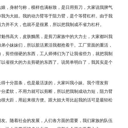
姑娘，身材匀称，模样也满标致，是日用剪刀，大家说我脾气
称我为大姐。我的动力臂等于阻力臂，是个等臂杠杆。由于我
阻力并不大，也就不是很累，所以把我制成不省力杠杆。
材魁伟高大，皮肤黝黑，是剪刀家族中的大力士，大家都叫我
弟弟小妹妹们，所以脏活累活我都抢着干。工厂里面的重活，
力，剪些很硬的东西，工人师傅们为了让我省些力，就把我制
可以省很大的力去剪硬的东西了。说简单明白了，我其实是个
长得十分苗条，也是最活泼的，大家叫我小妹。我个理发剪
十分柔软，不用力就可以剪断，所以把我制成动力短，阻力臂
动很大距，用起来很方便。跟大姐大哥比起我的活可是最轻松
。
朋友。随着社会的发展，人们各方面的需要，我们家族的队伍