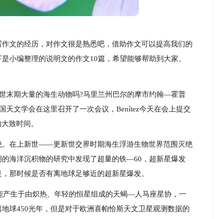
写作文的经历，对作文很是熟悉吧，借助作文可以提高我们的
是小编整理的说明文的作文10篇，希望能够帮助到大家。
新世末期大量的海生动物吗?马里兰州巴尔的摩市约翰—霍普
为。美国天文学会在这里召开了一次会议，Benítez今天在会上提交
的大致时间。
绝。在上新世——更新世交界时期海生浮游生物世界范围灭绝
的海洋沉积物的研究中发现了超量的铁—60，超新星爆发
是，那时候是否有离地球足够近的超新星爆发。
星可能产生于由炽热、年轻的恒星组成的天蝎—人马座星协，一
地球450光年，但是对于欧洲喜帕恰斯天文卫星观测数据的