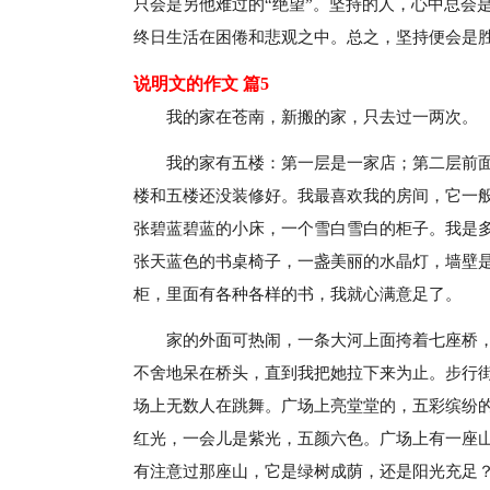
只会是另他难过的“绝望”。坚持的人，心中总会
终日生活在困倦和悲观之中。总之，坚持便会是胜
说明文的作文 篇5
我的家在苍南，新搬的家，只去过一两次。
我的家有五楼：第一层是一家店；第二层前
楼和五楼还没装修好。我最喜欢我的房间，它一
张碧蓝碧蓝的小床，一个雪白雪白的柜子。我是
张天蓝色的书桌椅子，一盏美丽的水晶灯，墙壁
柜，里面有各种各样的书，我就心满意足了。
家的外面可热闹，一条大河上面挎着七座桥
不舍地呆在桥头，直到我把她拉下来为止。步行
场上无数人在跳舞。广场上亮堂堂的，五彩缤纷
红光，一会儿是紫光，五颜六色。广场上有一座
有注意过那座山，它是绿树成荫，还是阳光充足