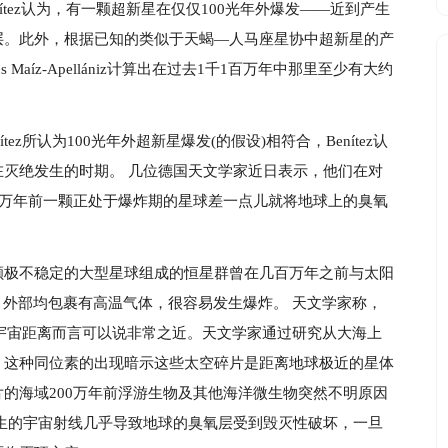
tez认为，有一颗超新星在仅仅100光年外爆发——近到产生
层。此外，根据已知的类似于天蝎—人马座星协中超新星的产
aíz-Apellániz计算出在过去1千1百万年中那里至少有大约
ez所认为100光年外超新星爆发(的假设)相符合，Benítez认
灭绝发生的时期。 几位德国天文学家近日表示，他们在对
0万年前一颗正处于爆炸期的星球差一点儿就将地球上的臭氧
颗极不稳定的大型星球组成的恒星群曾在几百万年之前与太阳
，外部均包裹有高温气体，很容易发生爆炸。 天文学家称，
就宇宙距离而言可以说非常之近。天文学家通过研究从大海上
，这种同位素的出现暗示这些太空碎片是距离地球极近的星体
的海域200万年前浮游生物及其他海洋微生物突然不明原因
生的宇宙射线几乎导致地球的臭氧层受到毁灭性破坏，一旦